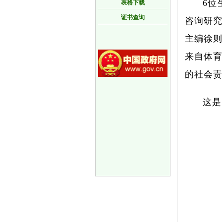
6位
表格下载
证书查询
咨询研
主编徐
来自体
的社会
这是