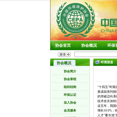
协会首页
协会概况
环保
环境报道
协会概况
协会简介
协会章程
组织结构
“十四五”时
展成就系列报
环保认证
的突破迈向系
技术攻关加快
加入协会
这五年，我国创
会员服务
增长10.0%
人才“蓄水池”