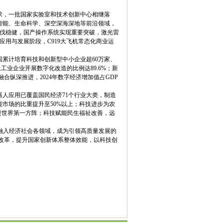
求，一批国家实验室和技术创新中心相继落
智能、生命科学、深空深海深地等前沿领域，
用步伐稳健，国产操作系统实现重要突破，激光雷
应用与发展阶段，C919大飞机常态化商业运
国累计培育科技和创新型中小企业超60万家、
上工业企业开展数字化改造的比例达89.6%；新
数实融合纵深推进，2024年数字经济增加值占GDP
人应用已覆盖国民经济71个行业大类，制造
市场的比重提升至50%以上；科技进步为农
迈进世界第一方阵；科技赋能民生福祉改善，远
位融入经济社会各领域，成为引领高质量发展的
制改革，提升国家创新体系整体效能，以科技创