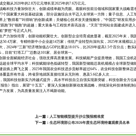
交额从2020年的2.8万亿元增长至2025年的7.6万亿元。
战略科技力量加快壮大，创新成绩单颇为亮眼。着眼科技前沿领域和国家重大战略需
77个国家重大科技基础设施，部分设施综合水平迈入全球第一方阵；量子信息、人工
界上“数得着”“叫得响”的创新成果；关键核心技术攻关捷报频传，“中国芯”研发应
“跟跑”到“领跑”的超越；重大装备与工程技术喜讯连连，“天宫”空间站全面建成并进入
船“梦想”号正式入列。
生产力加快培育，创新动能积聚壮大。创新型企业培育成效显著，截至2025年末，我
50.4万家、专精特新中小企业超14万家；传统产业转型向深向实，2025年末规模以
，2024年“三新”经济增加值占GDP比重达18.01%，比2020年提高1.5个百分点；
1%，目前“灯塔工厂”总数达101家、居全球第一。
创新全面赋能经济社会，强劲支撑高质量发展。科技赋能产业提质增效，我国工业机器
远超全球平均水平；科技赋能绿色低碳转型，我国新型储能总装机规模占全球新型储能
建设插上腾飞之翼，2025年我国农业科技进步贡献率超过64%，农业科技创新整体
络覆盖所有市县，跨省异地就医直接结算从无到有、惠及5.6亿多人次……
时期，我国科技创新实力跨越式提升，高水平科技自立自强实现新突破，科技创新全方
《报告》指出，展望“十五五”，要深入实施创新驱动发展战略，持续深化科技体制机
产力发展，为高质量发展注入不竭新动能。
上一篇：
人工智能模型提升沙尘预报精准度
下一篇：
生态环境部公布2026年度生态环境特邀观察员名单