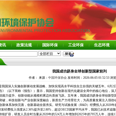
资讯
政策法规
国际环保
工业环保
生态环境
我国成功跻身全球创新型国家前列
作者： 来源：
中国环保协会
发布时间：2026-06-05 01:52:53 浏
期是我国深入实施创新驱动发展战略、加快实现高水平科技自立自强的关键五年。6月2
告》（以下简称《报告》）显示，我国坚持创新在现代化建设全局中的核心地位，深
统能力提升、创新动能从规模积累迈向质效飞跃。五年来，我国成功跻身全球创新型
突破，科技创新与产业创新深度融合，新质生产力培育壮大，为高质量发展注入强劲
新体系加快完善，创新基础全面夯实。研究与试验发展（R&D）经费投入从2020年的243
；研发经费投入强度从2.36%提升至2.80%，超过OECD国家平均水平，我国已从技
持续扩容，研发人员全时当量从2020年的524万人年增加到2025年的795万人年，