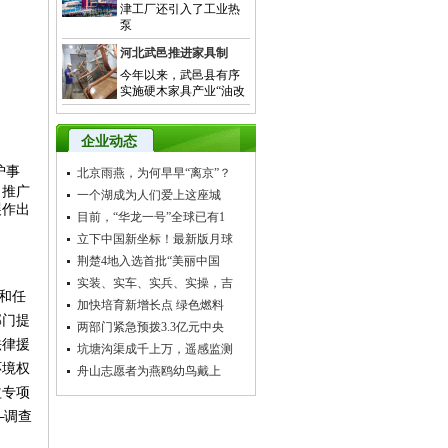
津工厂还引入了工业热
泵
河北武邑推进家具制
今年以来，武邑县有序
实施硬木家具产业“油改
企业动态
护事
北京雨燕，为何早早“离京”？
、推广
一个湖成为人们爱上这座城
展作出
目前，“华龙一号”全球已有1
立下中国新坐标！最新版月球
荆楚4地入选首批“美丽中国
实装、实车、实兵、实操，吉
和任
加快培育新增长点 绿色燃料
部门提
两部门紧急预拨3.3亿元中央
法律援
坑塘沟渠成千上万，遥感监测
环境权
舟山志愿者为燕鸥幼鸟戴上
益专项
―调查
。