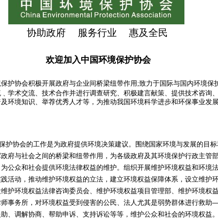
协助政府 服务行业 惠及全民
欢迎加入中国环境保护协会
境保护协会积极开展政府与企业间桥梁纽带作用;致力于国际与国内环境保
流﹑学术交流、技术合作并进行调查研究、积极建言献策、提供技术咨询
普及环境知识、举荐优秀人才等，为推动我国环境科学进步和环保事业发
。
护协会的工作是为政府提供环境决策建议。围绕国家环境与发展的目标
挥政府与社会之间的桥梁和纽带作用，为各级政府及其环境保护行政主管
；为公众和社会提供环境法律权益的维护。组织开展维护环境权益和环境
实践活动，推动维护环境权益的立法，建立环境权益保障体系，设立维护
设维护环境权益法律咨询委员会、维护环境权益项目管理部、维护环境权
律师事务所，对环境权益受到侵害的公民、法人尤其是弱势群体进行救助―
援助、调解协商、帮助申诉、支持诉讼等等，维护公众和社会的环境权益