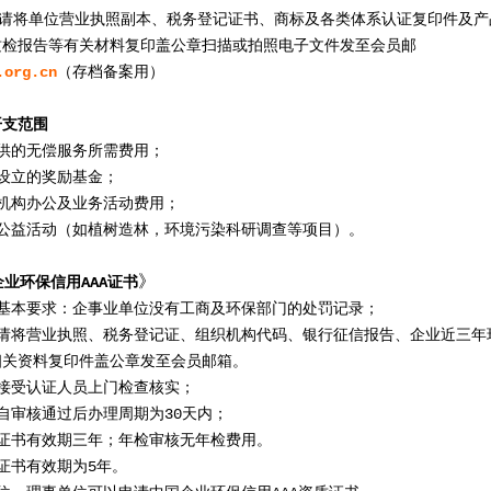
请将单位营业执照副本、税务登记证书、商标及各类体系认证复印件及产
质检报告等有关材料复印盖公章扫描或拍照电子文件发至会员邮
.org.cn
（存档备案用）
开支范围
供的无偿服务所需费用；
设立的奖励基金；
机构办公及业务活动费用；
公益活动（如植树造林，环境污染科研调查等项目）。
》
业环保信用AAA证书
基本要求：企事业单位没有工商及环保部门的处罚记录；
请将营业执照、税务登记证、组织机构代码、银行征信报告、
企业近三年
相关资料复印件盖公章发至会员邮箱。
接受
认证人员上门检查核实；
自审核通过后办理周期为30天内；
证书
有效期三年；年检审核无年检费用。
证书有效期为5年
。