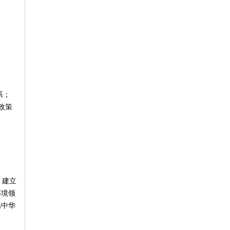
系；
政策
，建立
环境领
高中华