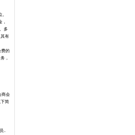
位。
金，
、多
及其有
会费的
服务，
会商会
以下简
员.