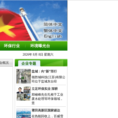
环保行业
环境曝光台
2026年 8月 8日 星期六
会概况
企业专题
盐城：向“新”而行
领胜城科技(江苏)有限公
司位于盐城东台经
立足环保实业 深耕
郑峻峰先生扎根于工业
废水处理等环保领域，
坚
莆田高新区国家碳达
在热能回收上，百威雪