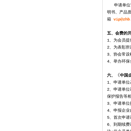
申请单位
明书、产品
箱
vip@zhb
五、会费的
1
、为会员提
2
、为表彰所
3
、协会常设
4
、举办环保
《
六
、
中国企
1、
申请单位
2、申请
单位
保护
报告等
3、
申请单位
4、申报企业
5、
首次申请
6、到期续费