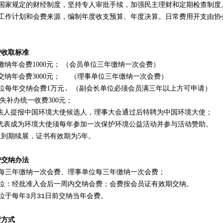
国家规定的财经制度，坚持专人审批手续，加强民主理财和定期检查制度
工作计划和会费来源，编制年度收支预算、年度决算。日常费用开支由协
费收取标准
纳年会费1000元
； （
会员单位三年缴纳一次会费
）
交纳年会费
3000
元； （
理事单位三年缴纳一次会费
）
位每年交纳会费
1
万元. （
副会长单位必须会员满三年以上方可申请
）
遗失补办统一收费
300
元；
位法人提报中国环境大使候选人，理事大会通过后特聘为中国环境大使；
位代表成为环境大使须每年参加一次保护环境公益活动并参与活动赞助。
到期续展，证书有效期为5年。
费交纳办法
每三年缴纳一次会费、理事单位每三年缴纳一次会费；
位：经批准入会后一周内交纳会费；会费按会员证有效期交纳。
位于每年3月31日前交纳当年会费。
请方式