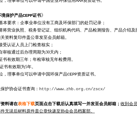
位，理事单位可以申请中国企业环保信用AAA资质证书。
》
境保护产品CEPP证书
基本要求：企事业单位没有工商及环保部门的处罚记录；
请将营业执照、税务登记证、组织机构代码、产品检测报告、产品介绍及
相关资料复印件盖公章发至会员邮箱。
接受
认证人员上门检查核实；
自审核通过后办理周期为30天内；
证书
有效期三年；年检审核无年检费用。
证书有效期为5年
。
位，理事单位可以申请中国环保产品CEPP资质证书。
境保护协会证书查询：
http://www.zhb.org.cn/zscx/
请资料请在
表格下载
页面点击下载后认真填写一并发至会员邮箱；
收到会
邮件无误后材料原件盖公章快递至协会会员档案部。