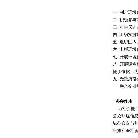
一 制定环
二 积极参
三 对会员进
四 组织实
五 组织国
六 出版环
七 开展环境
八 开展调
提供依据，
九 受政府
十 联合企
协会作用
为社会提
公众环境信
域公众参与
民族和全社