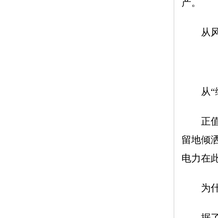
产。
从风光
从“绿
正值严
留地倾
电力在
为什
据了解