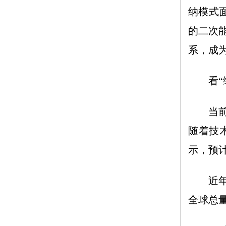
纳模式
的二次
系，成
看“绿
当前，
随着技
示，预计
近年来
全球总