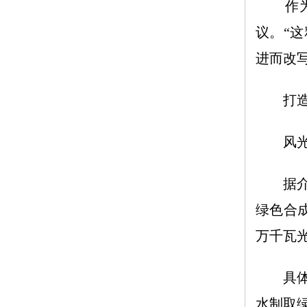
作为战
议。“
进而改
打造“
风光如
据介绍，
绿色合
万千瓦光
具体看
水制取