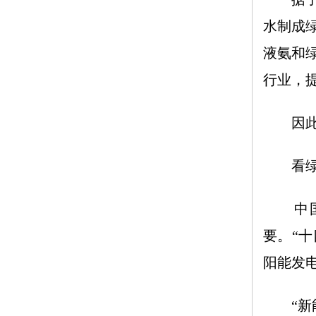
水制成
液氨和
行业，
因此，
看绿
中国明
要。“十
阳能发
“新能