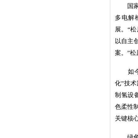
国家层
多电解
展。“
以自主
案。”
如今，
化”技
制氢设
色柔性
关键核心
绿色价