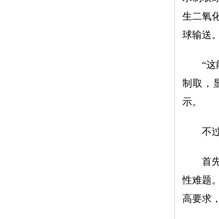
生二氧
球输送
“这能
制取，
示。
不过，
首先是
性难题
高要求