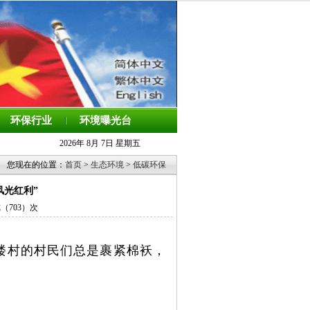
环保行业
环境曝光台
2026年 8月 7日 星期五
您现在的位置：
首页
>
生态环境
>
低碳环保
风光红利”
览（
703）次
楼村的村民们总是裹紧棉袄，