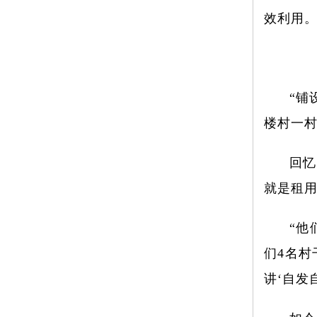
效利用。
“铺
楼村一村
回忆
就是租用
“他
们4名
讲‘自发