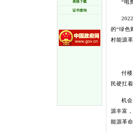
“电
表格下载
证书查询
20
的“绿色
村能源革
付楼
民硬扛
机会
源丰富，
能源革