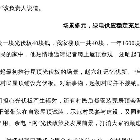
”该负责人说道。
场景多元，绿电供应稳定充足
设一块光伏板40块钱，我家楼顶一共40块，一年1600
民的家中，他热情地邀请记者爬上屋顶参观，还晒起了
起最初推行屋顶光伏板的场景，赵六红记忆犹新。“
村民屋顶铺设光伏板。对新事物，起初村民并不接纳。
们担心光伏板产生辐射，还有村民质疑安装完房顶会漏
村干部带头在自家屋顶试装，示范村民参与建设，又同
自用、余电上网’光伏政策及发展前景，打消大家的顾虑