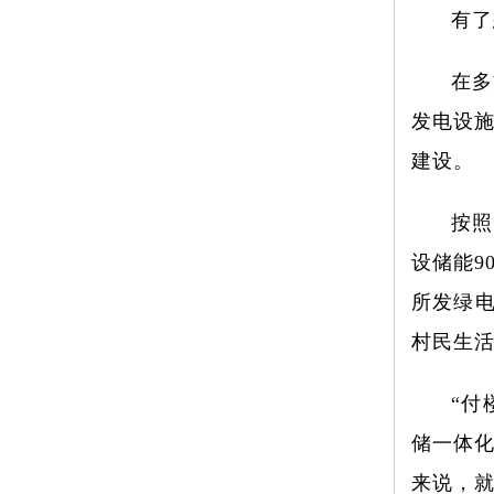
有了
在多
发电设
建设。
按照
设储能9
所发绿电
村民生活
“付
储一体
来说，