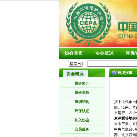
协会首页
协会概况
环保
环境报道
协会概况
协会简介
协会章程
组织结构
据中央气象台
部、江南、华
环保认证
市运行、农业
京津冀等地有
加入协会
未来三天，京
会员服务
中央气象台6
部、北京西南