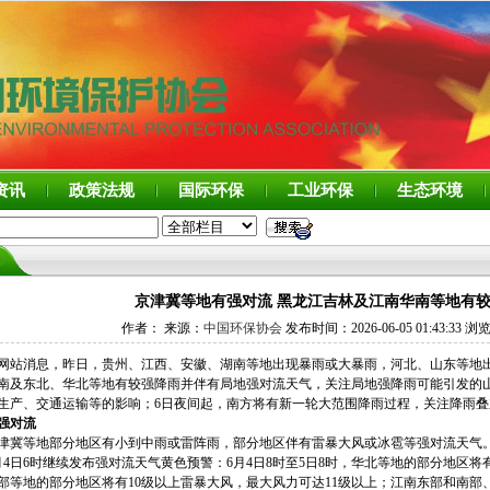
资讯
政策法规
国际环保
工业环保
生态环境
京津冀等地有强对流 黑龙江吉林及江南华南等地有
作者： 来源：
中国环保协会
发布时间：2026-06-05 01:43:33 浏
网站消息，昨日，贵州、江西、安徽、湖南等地出现暴雨或大暴雨，河北、山东等地出
南及东北、华北等地有较强降雨并伴有局地强对流天气，关注局地强降雨可能引发的
生产、交通运输等的影响；6日夜间起，南方将有新一轮大范围降雨过程，关注降雨
强对流
津冀等地部分地区有小到中雨或雷阵雨，部分地区伴有雷暴大风或冰雹等强对流天气
月4日6时继续发布强对流天气黄色预警：6月4日8时至5日8时，华北等地的部分地区
部等地的部分地区将有10级以上雷暴大风，最大风力可达11级以上；江南东部和南