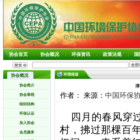
协会首页
协会概况
环保资讯
政策法规
国
环境报道
协会概况
协会简介
淳
作者： 来源：
中国环保
协会章程
组织结构
环保认证
四月的春风穿
加入协会
村，拂过那棵百
会员服务