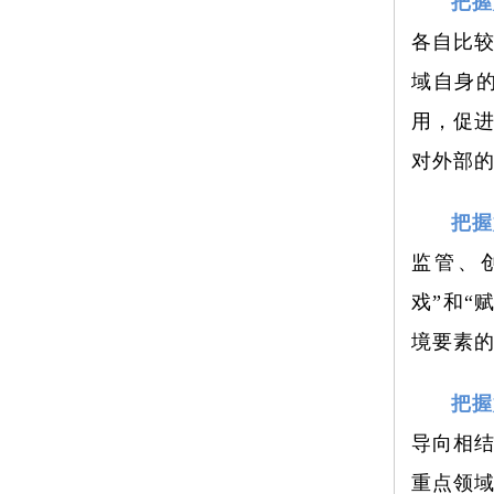
把握
各自比较
域自身
用，促
对外部
把握
监管、
戏”和“
境要素
把握
导向相结
重点领域