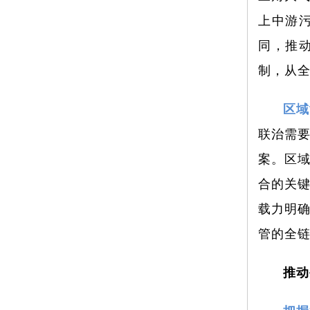
上中游
同，推
制，从
区域
联治需
案。区
合的关
载力明
管的全
推动