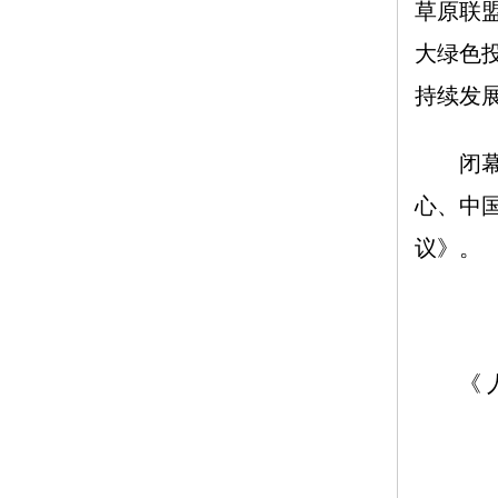
草原联
大绿色
持续发
闭幕式
心、中
议》。
《 人民日