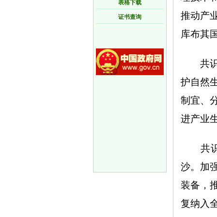
表格下载
推动产
证书查询
库布其
共识主
护自然
制宜、
进产业
共识倡
沙。加
装备，
复纳入