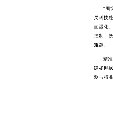
“围
局科技
面湿化
控制、
难题。
精准
建杨柳
测与精