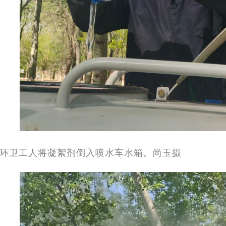
环卫工人将凝絮剂倒入喷水车水箱。尚玉摄