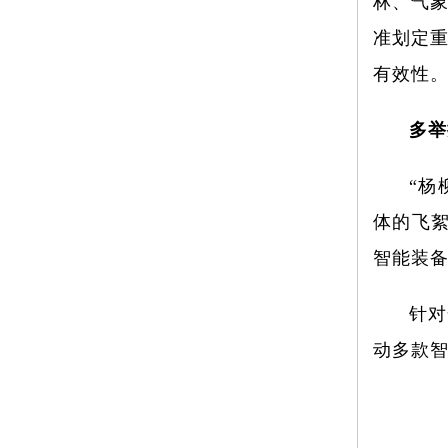
林、气
准划定
有效性
多举
“杨
体的飞
智能装
针对
动多款