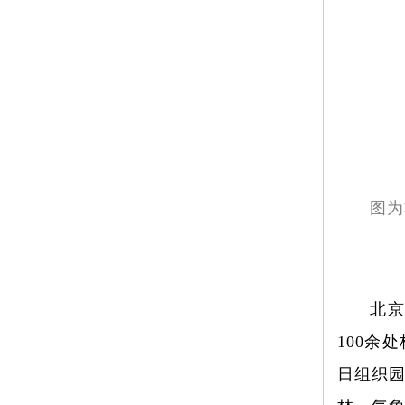
图为
北
100余
日组织