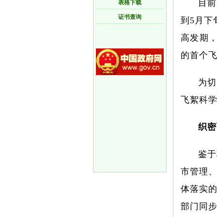
目前
表格下载
证书查询
到5月下
高发期
的首个
为切
飞絮科
织密
鉴于
市管理
体落实的
部门同步