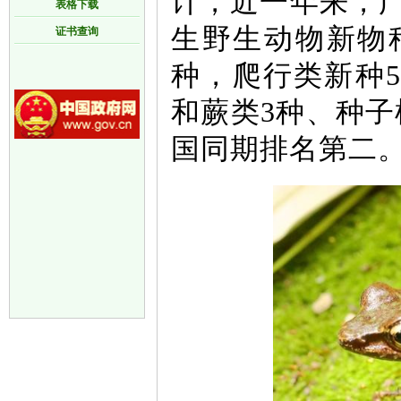
计，近一年来，广
表格下载
生野生动物新物种
证书查询
种，爬行类新种5
和蕨类3种、种子
国同期排名第二