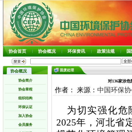
协会首页
协会概况
环保资讯
政策法规
国
固废处理
协会概况
协会简介
对136家涉
作者： 来源：
中国环保协
协会章程
组织结构
环保认证
为切实强化危
加入协会
2025年，河北
会员服务